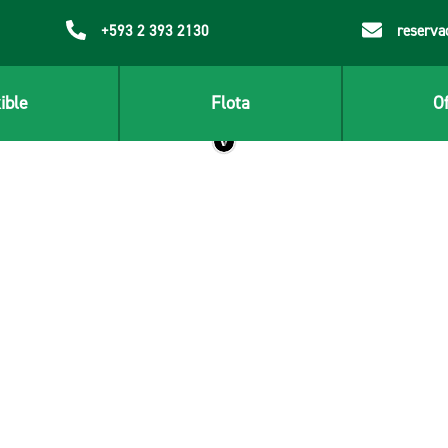
+593 2 393 2130
reserva
ible
Flota
Of